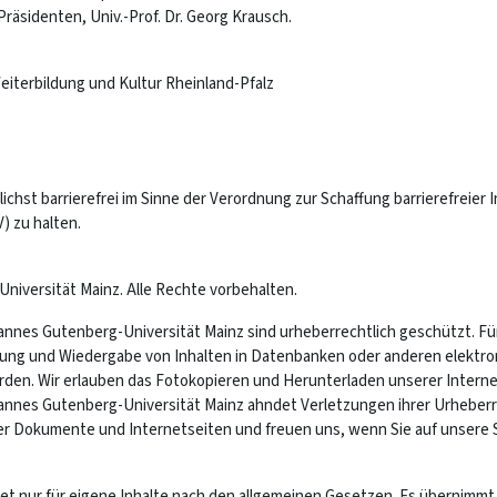
Präsidenten, Univ.-Prof. Dr. Georg Krausch.
Weiterbildung und Kultur Rheinland-Pfalz
chst barrierefrei im Sinne der Verordnung zur Schaffung barrierefreier
) zu halten.
niversität Mainz. Alle Rechte vorbehalten.
hannes Gutenberg-Universität Mainz sind urheberrechtlich geschützt. Für
tung und Wiedergabe von Inhalten in Datenbanken oder anderen elektr
en. Wir erlauben das Fotokopieren und Herunterladen unserer Internets
annes Gutenberg-Universität Mainz ahndet Verletzungen ihrer Urheber
er Dokumente und Internetseiten und freuen uns, wenn Sie auf unsere S
t nur für eigene Inhalte nach den allgemeinen Gesetzen. Es übernimmt k